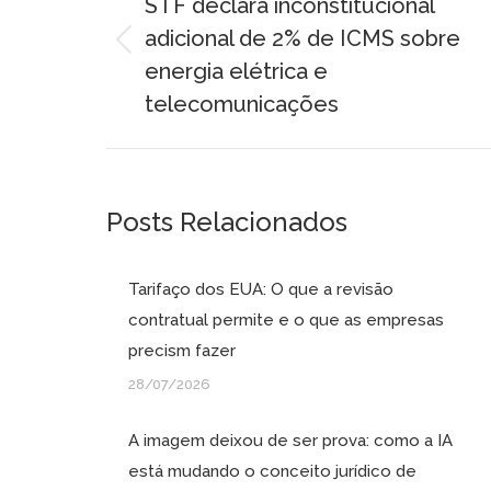
de
STF declara inconstitucional
adicional de 2% de ICMS sobre
post:
Post
energia elétrica e
anterior:
telecomunicações
Posts Relacionados
Tarifaço dos EUA: O que a revisão
contratual permite e o que as empresas
precism fazer
28/07/2026
A imagem deixou de ser prova: como a IA
está mudando o conceito jurídico de