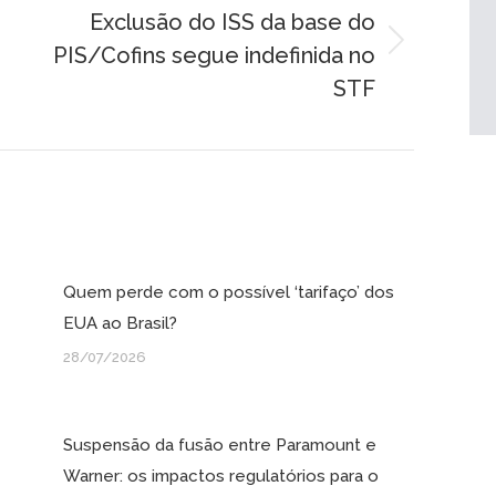
Exclusão do ISS da base do
PIS/Cofins segue indefinida no
Próximo
post:
STF
Quem perde com o possível ‘tarifaço’ dos
EUA ao Brasil?
28/07/2026
Suspensão da fusão entre Paramount e
Warner: os impactos regulatórios para o