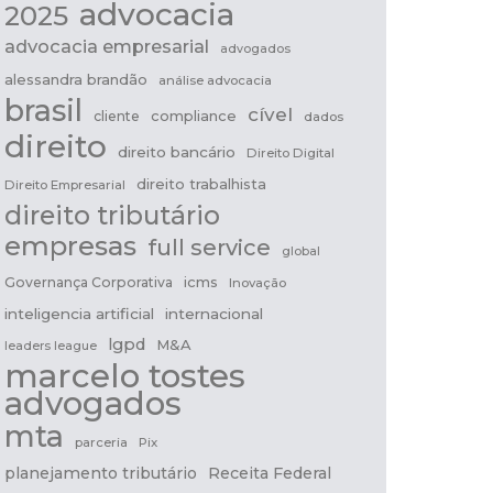
advocacia
2025
advocacia empresarial
advogados
alessandra brandão
análise advocacia
brasil
cível
compliance
cliente
dados
direito
direito bancário
Direito Digital
direito trabalhista
Direito Empresarial
direito tributário
empresas
full service
global
icms
Governança Corporativa
Inovação
inteligencia artificial
internacional
lgpd
M&A
leaders league
marcelo tostes
advogados
mta
parceria
Pix
planejamento tributário
Receita Federal