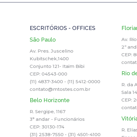
ESCRITÓRIOS - OFFICES
Floria
São Paulo
Av. Rio
2º and
Av. Pres. Juscelino
CEP: 
Kubitschek,1400
conta
Conjunto 121- Itaim Bibi
Rio d
CEP: 04543-000
(11) 4837-3400 - (11) 5412-0000
R. da 
contato@mtostes.com.br
Sala 1
Belo Horizonte
CEP: 2
conta
R. Sergipe, 1167
Vitóri
3° andar - Funcionários
CEP: 30130-174
R. Elí
(31) 2538-7550 - (31) 4501-4100