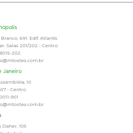
nópolis
 Branco, 691. Edif. Atlantis
ar. Salas 201/202 - Centro
88015-202
to@mtostes.com.br
e Janeiro
Assembléia, 10
407 - Centro
0011-901
to@mtostes.com.br
a
as Daher, 105