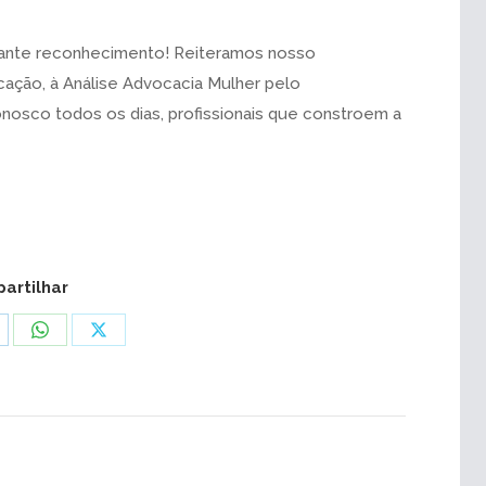
tante reconhecimento! Reiteramos nosso
cação, à Análise Advocacia Mulher pelo
osco todos os dias, profissionais que constroem a
artilhar
are
Share
Share
on
on
k
nkedIn
WhatsApp
X
PRÓXIMO