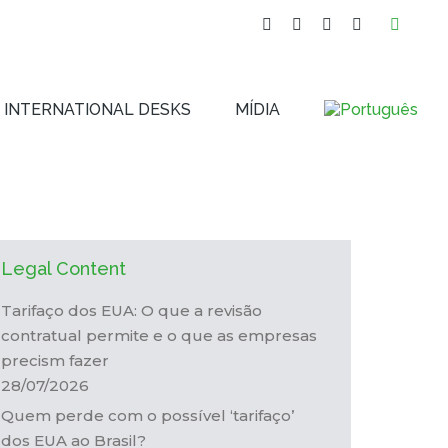
Buscar
INTERNATIONAL DESKS
MÍDIA
Facebook
YouTube
Linkedin
Instagram
page
page
page
page
opens
opens
opens
opens
INTERNATIONAL DESKS
MÍDIA
in
in
in
in
new
new
new
new
window
window
window
window
Legal Content
Tarifaço dos EUA: O que a revisão
contratual permite e o que as empresas
precism fazer
28/07/2026
Quem perde com o possível ‘tarifaço’
dos EUA ao Brasil?