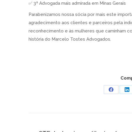
✅ 3ª Advogada mais admirada em Minas Gerais
Parabenizamos nossa sócia por mais este impor
agradecimento aos clientes e parceiros pela indi
reconhecimento e às mulheres que caminham con
história do Marcelo Tostes Advogados.
Comp
Share
Sh
on
on
Faceboo
Li
Navegação
ANTERIOR