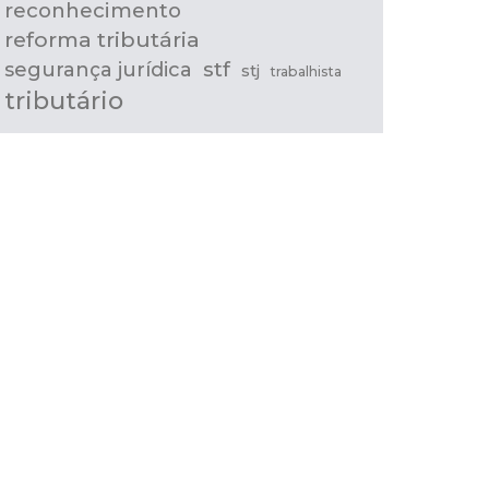
reconhecimento
reforma tributária
stf
segurança jurídica
stj
trabalhista
tributário