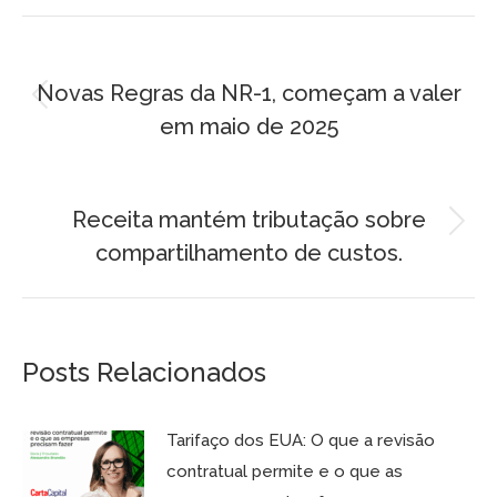
Facebook
LinkedIn
WhatsApp
X
Navegação
ANTERIOR
de
Novas Regras da NR-1, começam a valer
Post
em maio de 2025
post:
anterior:
PRÓXIMO
Receita mantém tributação sobre
Próximo
compartilhamento de custos.
post:
Posts Relacionados
Tarifaço dos EUA: O que a revisão
contratual permite e o que as