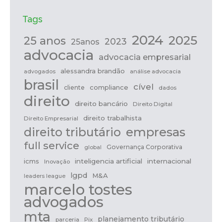
Tags
2024
2025
25 anos
2023
25anos
advocacia
advocacia empresarial
alessandra brandão
análise advocacia
advogados
brasil
cível
compliance
cliente
dados
direito
direito bancário
Direito Digital
direito trabalhista
Direito Empresarial
direito tributário
empresas
full service
Governança Corporativa
global
icms
inteligencia artificial
internacional
Inovação
lgpd
M&A
leaders league
marcelo tostes
advogados
mta
planejamento tributário
parceria
Pix