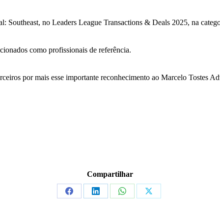
al: Southeast, no Leaders League Transactions & Deals 2025, na categor
ionados como profissionais de referência.
arceiros por mais esse importante reconhecimento ao Marcelo Tostes A
Compartilhar
Share
Share
Share
Share
on
on
on
on