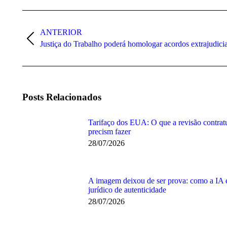
Navegação
de
ANTERIOR
post:
Post
Justiça do Trabalho poderá homologar acordos extrajudici
anterior:
Posts Relacionados
Tarifaço dos EUA: O que a revisão contratu
precism fazer
28/07/2026
A imagem deixou de ser prova: como a IA 
jurídico de autenticidade
28/07/2026