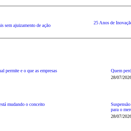
Facebook
LinkedIn
WhatsApp
X
25 Anos de Inovação
Próximo
ais sem ajuizamento de ação
post:
al permite e o que as empresas
Quem perde
28/07/202
está mudando o conceito
Suspensão 
para o mer
28/07/202