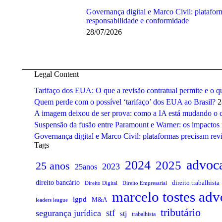
Governança digital e Marco Civil: plataform
responsabilidade e conformidade
28/07/2026
Legal Content
Tarifaço dos EUA: O que a revisão contratual permite e o q
Quem perde com o possível ‘tarifaço’ dos EUA ao Brasil?
2
A imagem deixou de ser prova: como a IA está mudando o co
Suspensão da fusão entre Paramount e Warner: os impactos 
Governança digital e Marco Civil: plataformas precisam revi
Tags
advoc
2024
2025
25 anos
2023
25anos
direito bancário
direito trabalhista
Direito Digital
Direito Empresarial
marcelo tostes ad
lgpd
M&A
leaders league
tributário
stf
segurança jurídica
stj
trabalhista