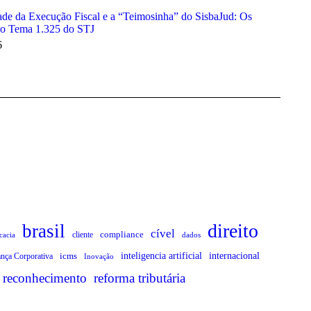
ade da Execução Fiscal e a “Teimosinha” do SisbaJud: Os
do Tema 1.325 do STJ
6
direito
brasil
cível
compliance
cliente
cacia
dados
icms
inteligencia artificial
internacional
nça Corporativa
Inovação
reconhecimento
reforma tributária