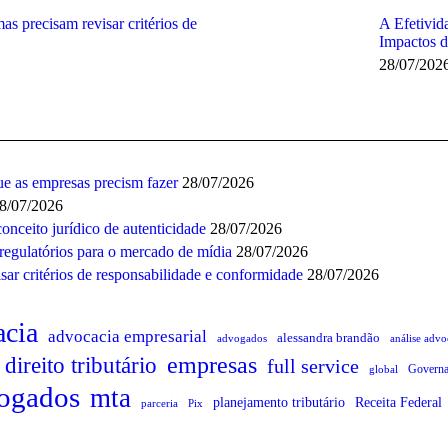
as precisam revisar critérios de
A Efetivid
Impactos 
28/07/202
ue as empresas precism fazer
28/07/2026
8/07/2026
nceito jurídico de autenticidade
28/07/2026
regulatórios para o mercado de mídia
28/07/2026
sar critérios de responsabilidade e conformidade
28/07/2026
acia
advocacia empresarial
alessandra brandão
análise advo
advogados
empresas
direito tributário
full service
Governa
global
vogados
mta
planejamento tributário
Receita Federal
parceria
Pix