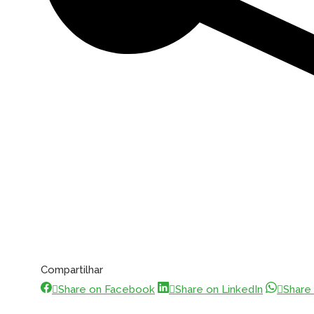
Compartilhar
Share
Share
Share on Facebook
Share on LinkedIn
Share
on
on