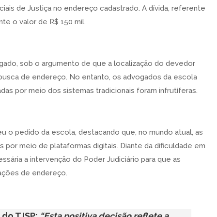
iais de Justiça no endereço cadastrado. A dívida, referente
te o valor de R$ 150 mil.
negado, sob o argumento de que a localização do devedor
e busca de endereço. No entanto, os advogados da escola
as por meio dos sistemas tradicionais foram infrutíferas.
eu o pedido da escola, destacando que, no mundo atual, as
or meio de plataformas digitais. Diante da dificuldade em
sária a intervenção do Poder Judiciário para que as
ações de endereço.
 do TJSP:
“Esta positiva decisão reflete a