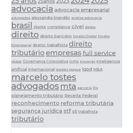
2024
2025
25 anos
2023
25anos
advocacia
advocacia empresarial
alessandra brandão
análise advocacia
advogados
brasil
cível
compliance
cliente
dados
direito
direito bancário
Direito Digital
Direito
direito
direito trabalhista
Empresarial
tributário
empresas
full service
icms
inteligencia
Governança Corporativa
Inovação
global
lgpd
artificial
internacional
M&A
leaders league
marcelo tostes
advogados
mta
parceria
Pix
planejamento tributário
Receita Federal
reforma tributária
reconhecimento
stf
segurança jurídica
stj
trabalhista
tributário