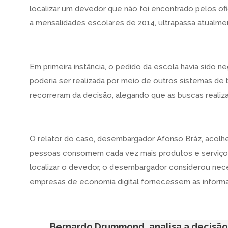
localizar um devedor que não foi encontrado pelos ofic
a mensalidades escolares de 2014, ultrapassa atualmen
Em primeira instância, o pedido da escola havia sido 
poderia ser realizada por meio de outros sistemas d
recorreram da decisão, alegando que as buscas realizad
O
relator do caso, desembargador Afonso Bráz, acolh
pessoas consomem cada vez mais produtos e serviços p
localizar o devedor, o desembargador considerou neces
empresas de economia digital fornecessem as inform
Bernardo Drummond, analisa a decisão