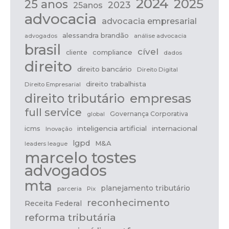
2024
2025
25 anos
2023
25anos
advocacia
advocacia empresarial
alessandra brandão
análise advocacia
advogados
brasil
cível
compliance
cliente
dados
direito
direito bancário
Direito Digital
direito trabalhista
Direito Empresarial
direito tributário
empresas
full service
Governança Corporativa
global
icms
inteligencia artificial
internacional
Inovação
lgpd
M&A
leaders league
marcelo tostes
advogados
mta
planejamento tributário
parceria
Pix
reconhecimento
Receita Federal
reforma tributária