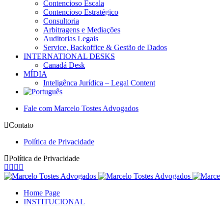
Contencioso Escala
Contencioso Estratégico
Consultoria
Arbitragens e Mediações
Auditorias Legais
Service, Backoffice & Gestão de Dados
INTERNATIONAL DESKS
Canadá Desk
MÍDIA
Inteligênca Jurídica – Legal Content
Fale com Marcelo Tostes Advogados
Contato
Política de Privacidade
Política de Privacidade
Facebook
YouTube
Linkedin
Instagram
page
page
page
page
opens
opens
opens
opens
Home Page
in
in
in
in
INSTITUCIONAL
new
new
new
new
window
window
window
window