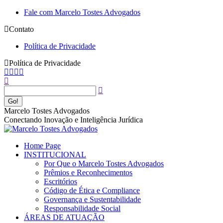
Pular
Fale com Marcelo Tostes Advogados
para
Contato
o
conteúdo
Política de Privacidade
Política de Privacidade
Facebook
YouTube
Linkedin
Instagram
Buscar
page
page
page
page
opens
opens
opens
opens
in
in
in
in
new
new
new
new
Marcelo Tostes Advogados
window
window
window
window
Conectando Inovação e Inteligência Jurídica
Home Page
INSTITUCIONAL
Por Que o Marcelo Tostes Advogados
Prêmios e Reconhecimentos
Escritórios
Código de Ética e Compliance
Governança e Sustentabilidade
Responsabilidade Social
ÁREAS DE ATUAÇÃO