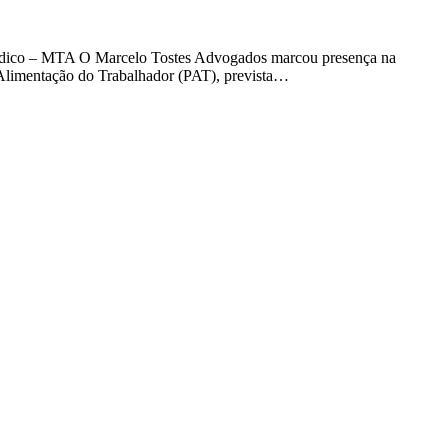
Jurídico – MTA O Marcelo Tostes Advogados marcou presença na
 Alimentação do Trabalhador (PAT), prevista…
t
T