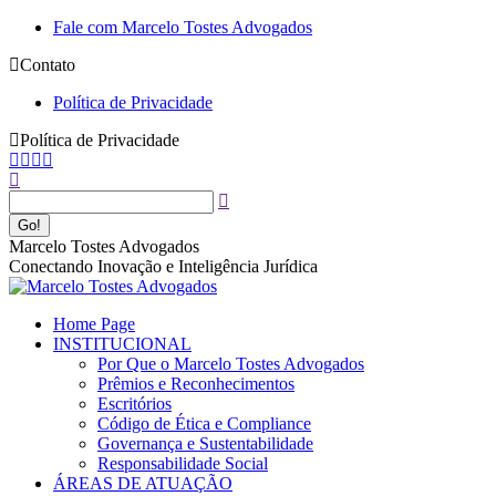
Pular
Fale com Marcelo Tostes Advogados
para
Contato
o
conteúdo
Política de Privacidade
Política de Privacidade
Facebook
YouTube
Linkedin
Instagram
Buscar
page
page
page
page
opens
opens
opens
opens
in
in
in
in
new
new
new
new
Marcelo Tostes Advogados
window
window
window
window
Conectando Inovação e Inteligência Jurídica
Home Page
INSTITUCIONAL
Por Que o Marcelo Tostes Advogados
Prêmios e Reconhecimentos
Escritórios
Código de Ética e Compliance
Governança e Sustentabilidade
Responsabilidade Social
ÁREAS DE ATUAÇÃO