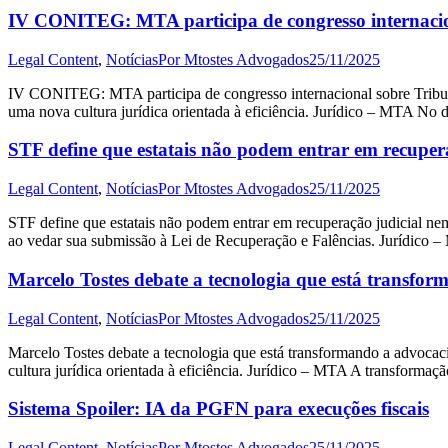
IV CONITEG: MTA participa de congresso internaci
Legal Content
,
Notícias
Por
Mtostes Advogados
25/11/2025
IV CONITEG: MTA participa de congresso internacional sobre Tribu
uma nova cultura jurídica orientada à eficiência. Jurídico – MTA No
STF define que estatais não podem entrar em recupera
Legal Content
,
Notícias
Por
Mtostes Advogados
25/11/2025
STF define que estatais não podem entrar em recuperação judicial nem
ao vedar sua submissão à Lei de Recuperação e Falências. Jurídico
Marcelo Tostes debate a tecnologia que está transfo
Legal Content
,
Notícias
Por
Mtostes Advogados
25/11/2025
Marcelo Tostes debate a tecnologia que está transformando a advoca
cultura jurídica orientada à eficiência. Jurídico – MTA A transforma
Sistema Spoiler: IA da PGFN para execuções fiscais
Legal Content
,
Notícias
Por
Mtostes Advogados
25/11/2025