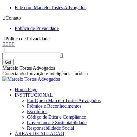
Pular
Fale com Marcelo Tostes Advogados
para
Contato
o
conteúdo
Política de Privacidade
Política de Privacidade
Facebook
YouTube
Linkedin
Instagram
Buscar
page
page
page
page
opens
opens
opens
opens
in
in
in
in
new
new
new
new
Marcelo Tostes Advogados
window
window
window
window
Conectando Inovação e Inteligência Jurídica
Home Page
INSTITUCIONAL
Por Que o Marcelo Tostes Advogados
Prêmios e Reconhecimentos
Escritórios
Código de Ética e Compliance
Governança e Sustentabilidade
Responsabilidade Social
ÁREAS DE ATUAÇÃO