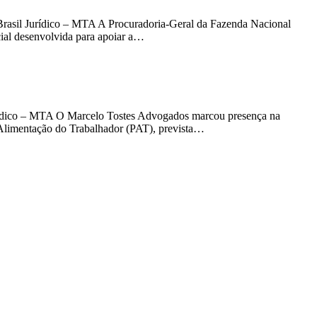
Brasil Jurídico – MTA A Procuradoria-Geral da Fazenda Nacional
cial desenvolvida para apoiar a…
Jurídico – MTA O Marcelo Tostes Advogados marcou presença na
 Alimentação do Trabalhador (PAT), prevista…
t
T