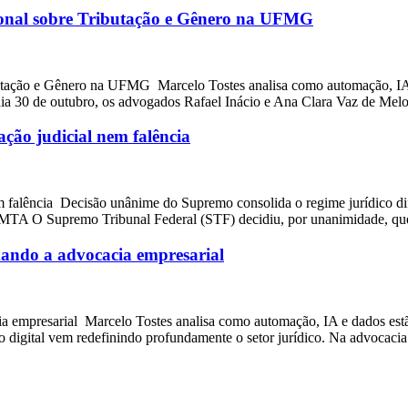
onal sobre Tributação e Gênero na UFMG
tação e Gênero na UFMG Marcelo Tostes analisa como automação, IA e
 dia 30 de outubro, os advogados Rafael Inácio e Ana Clara Vaz de Mel
ção judicial nem falência
 falência Decisão unânime do Supremo consolida o regime jurídico difer
 – MTA O Supremo Tribunal Federal (STF) decidiu, por unanimidade, q
rmando a advocacia empresarial
cia empresarial Marcelo Tostes analisa como automação, IA e dados es
ção digital vem redefinindo profundamente o setor jurídico. Na advoca