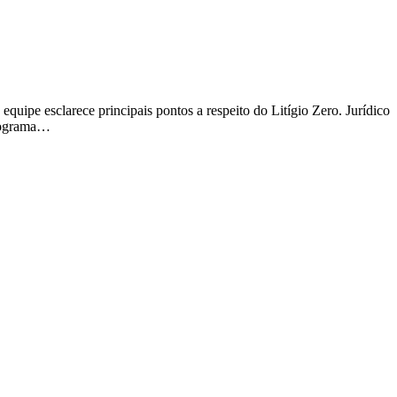
uipe esclarece principais pontos a respeito do Litígio Zero. Jurídico
Programa…
t
T