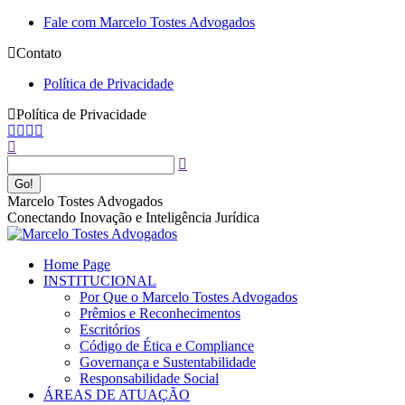
Pular
Fale com Marcelo Tostes Advogados
para
Contato
o
conteúdo
Política de Privacidade
Política de Privacidade
Facebook
YouTube
Linkedin
Instagram
Buscar
page
page
page
page
opens
opens
opens
opens
in
in
in
in
new
new
new
new
Marcelo Tostes Advogados
window
window
window
window
Conectando Inovação e Inteligência Jurídica
Home Page
INSTITUCIONAL
Por Que o Marcelo Tostes Advogados
Prêmios e Reconhecimentos
Escritórios
Código de Ética e Compliance
Governança e Sustentabilidade
Responsabilidade Social
ÁREAS DE ATUAÇÃO