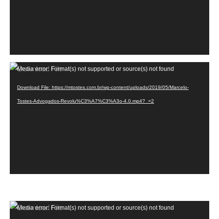
Video
Media error: Format(s) not supported or source(s) not found
Player
Download File: https://mtostes.com.br/wp-content/uploads/2019/05/Marcelo-
Tostes-Advogados-Revolu%C3%A7%C3%A3o-4.0.mp4?_=2
Video
Media error: Format(s) not supported or source(s) not found