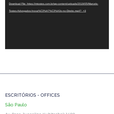
Player
Download File: https://mtostes.com.br/wp-content/uploads/2019/05/Marcelo-
Tostes-Advogados-Inova%C3%A7%C3%A3o-no-Direito.mp4?_=3
ESCRITÓRIOS - OFFICES
São Paulo