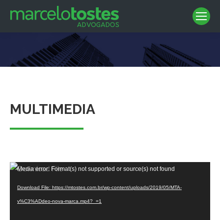
You are here:
MULTIMEDIA
Video
Media error: Format(s) not supported or source(s) not found
Player
Download File: https://mtostes.com.br/wp-content/uploads/2019/05/MTA-
v%C3%ADdeo-nova-marca.mp4?_=1