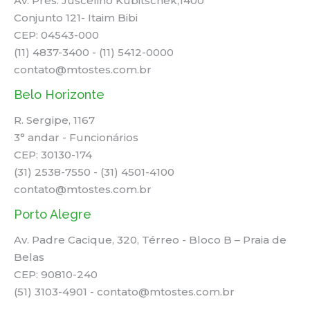
Av. Pres. Juscelino Kubitschek,1400
Conjunto 121- Itaim Bibi
CEP: 04543-000
(11) 4837-3400 - (11) 5412-0000
contato@mtostes.com.br
Belo Horizonte
R. Sergipe, 1167
3° andar - Funcionários
CEP: 30130-174
(31) 2538-7550 - (31) 4501-4100
contato@mtostes.com.br
Porto Alegre
Av. Padre Cacique, 320, Térreo - Bloco B – Praia de
Belas
CEP: 90810-240
(51) 3103-4901 - contato@mtostes.com.br