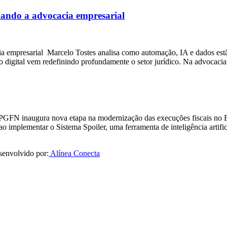
rmando a advocacia empresarial
cia empresarial Marcelo Tostes analisa como automação, IA e dados es
ção digital vem redefinindo profundamente o setor jurídico. Na advoca
 PGFN inaugura nova etapa na modernização das execuções fiscais no 
o implementar o Sistema Spoiler, uma ferramenta de inteligência artifi
senvolvido por:
Alínea Conecta