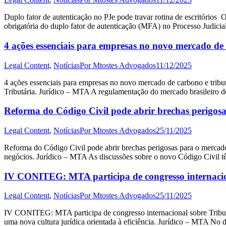
Duplo fator de autenticação no PJe pode travar rotina de escritórios
obrigatória do duplo fator de autenticação (MFA) no Processo Judici
4 ações essenciais para empresas no novo mercado de 
Legal Content
,
Notícias
Por
Mtostes Advogados
11/12/2025
4 ações essenciais para empresas no novo mercado de carbono e trib
Tributária. Jurídico – MTA A regulamentação do mercado brasileiro d
Reforma do Código Civil pode abrir brechas perigos
Legal Content
,
Notícias
Por
Mtostes Advogados
25/11/2025
Reforma do Código Civil pode abrir brechas perigosas para o mercado 
negócios. Jurídico – MTA As discussões sobre o novo Código Civil tê
IV CONITEG: MTA participa de congresso internaci
Legal Content
,
Notícias
Por
Mtostes Advogados
25/11/2025
IV CONITEG: MTA participa de congresso internacional sobre Tribu
uma nova cultura jurídica orientada à eficiência. Jurídico – MTA No