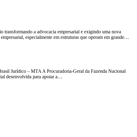
tão transformando a advocacia empresarial e exigindo uma nova
cia empresarial, especialmente em estruturas que operam em grande…
Brasil Jurídico – MTA A Procuradoria-Geral da Fazenda Nacional
cial desenvolvida para apoiar a…
t
T