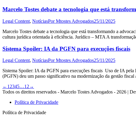
Marcelo Tostes debate a tecnologia que está transfo
Legal Content
,
Notícias
Por
Mtostes Advogados
25/11/2025
Marcelo Tostes debate a tecnologia que está transformando a advoca
cultura jurídica orientada à eficiência. Jurídico – MTA A transforma
Sistema Spoiler: IA da PGFN para execuções fiscais
Legal Content
,
Notícias
Por
Mtostes Advogados
25/11/2025
Sistema Spoiler: IA da PGFN para execuções fiscais Uso de IA pela
(PGFN) deu um passo significativo na modernização da gestão fiscal a
←
1
2
3
4
5
…
12
→
Todos os direitos reservados - Marcelo Tostes Advogados - 2026 | De
Política de Privacidade
Política de Privacidade