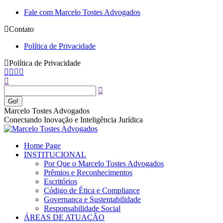
Pular
Fale com Marcelo Tostes Advogados
para
Contato
o
conteúdo
Política de Privacidade
Política de Privacidade
Facebook
YouTube
Linkedin
Instagram
Buscar
page
page
page
page
opens
opens
opens
opens
in
in
in
in
new
new
new
new
Marcelo Tostes Advogados
window
window
window
window
Conectando Inovação e Inteligência Jurídica
Home Page
INSTITUCIONAL
Por Que o Marcelo Tostes Advogados
Prêmios e Reconhecimentos
Escritórios
Código de Ética e Compliance
Governança e Sustentabilidade
Responsabilidade Social
ÁREAS DE ATUAÇÃO