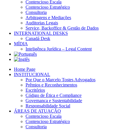
Contencioso Escala
Contencioso Estratégico
Consultoria
Arbitragens e Mediações
Auditorias Legais
Service, Backoffice & Gestão de Dados
INTERNATIONAL DESKS
Canadá Desk
MÍDIA
Inteligênca Jurídica – Legal Content
Home Page
INSTITUCIONAL
Por Que o Marcelo Tostes Advogados
Prêmios e Reconhecimentos
Escritórios
Código de Ética e Compliance
Governança e Sustentabilidade
Responsabilidade Social
ÁREAS DE ATUAÇÃO
Contencioso Escala
Contencioso Estratégico
Consultoria