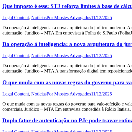
Que imposto é esse: STJ reforça limites à base de cá
Legal Content
,
Notícias
Por
Mtostes Advogados
11/12/2025
Da operação à inteligencia: a nova arquitetura do jurítico moderno Ar
automação. Jurídico – MTA Em entrevista à Folha de S.Paulo (FolhaJ
Da operação à inteligencia: a nova arquitetura do ju
Legal Content
,
Notícias
Por
Mtostes Advogados
11/12/2025
Da operação à inteligencia: a nova arquitetura do jurítico moderno Ar
automação. Jurídico – MTA A transformação digital tem reposicionado
O que muda com as novas regras do governo para vale
Legal Content
,
Notícias
Por
Mtostes Advogados
11/12/2025
O que muda com as novas regras do governo para vale-refeição e vale
comerciais. Jurídico – MTA Em entrevista concedida à Rádio Itatiaia
Duplo fator de autenticação no PJe pode travar rotina
Legal Content
,
Notícias
Por
Mtostes Advogados
11/12/2025