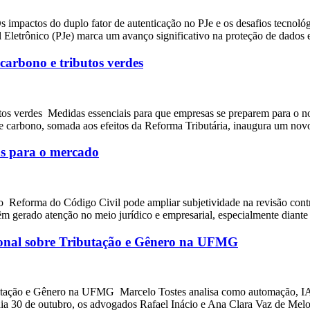
 Os impactos do duplo fator de autenticação no PJe e os desafios tecno
al Eletrônico (PJe) marca um avanço significativo na proteção de dados
carbono e tributos verdes
utos verdes Medidas essenciais para que empresas se preparem para o 
e carbono, somada aos efeitos da Reforma Tributária, inaugura um nov
as para o mercado
Reforma do Código Civil pode ampliar subjetividade na revisão contrat
m gerado atenção no meio jurídico e empresarial, especialmente diante
onal sobre Tributação e Gênero na UFMG
tação e Gênero na UFMG Marcelo Tostes analisa como automação, IA e
 dia 30 de outubro, os advogados Rafael Inácio e Ana Clara Vaz de Mel