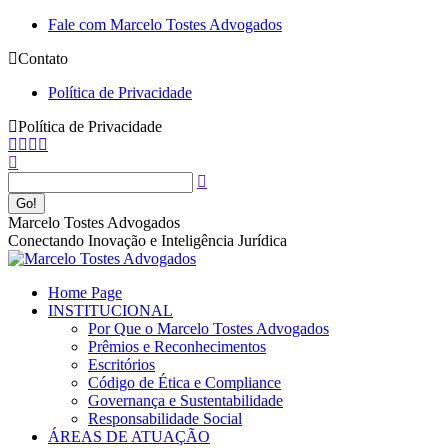
Pular
Fale com Marcelo Tostes Advogados
para
Contato
o
conteúdo
Política de Privacidade
Política de Privacidade
Facebook
YouTube
Linkedin
Instagram
Buscar
page
page
page
page
opens
opens
opens
opens
in
in
in
in
new
new
new
new
Marcelo Tostes Advogados
window
window
window
window
Conectando Inovação e Inteligência Jurídica
Home Page
INSTITUCIONAL
Por Que o Marcelo Tostes Advogados
Prêmios e Reconhecimentos
Escritórios
Código de Ética e Compliance
Governança e Sustentabilidade
Responsabilidade Social
ÁREAS DE ATUAÇÃO