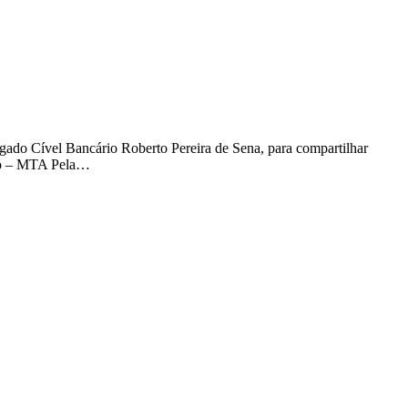
gado Cível Bancário Roberto Pereira de Sena, para compartilhar
dico – MTA Pela…
t
T