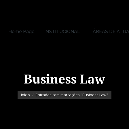
Home Page
INSTITUCIONAL
ÁREAS DE ATU
Home Page
INSTITUCIONAL
ÁREAS DE ATU
Business Law
Você está aqui:
Início
Entradas com marcações "Business Law"