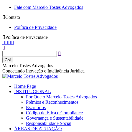
Pular
Fale com Marcelo Tostes Advogados
para
Contato
o
conteúdo
Política de Privacidade
Política de Privacidade
Facebook
YouTube
Linkedin
Instagram
Buscar
page
page
page
page
opens
opens
opens
opens
in
in
in
in
new
new
new
new
Marcelo Tostes Advogados
window
window
window
window
Conectando Inovação e Inteligência Jurídica
Home Page
INSTITUCIONAL
Por Que o Marcelo Tostes Advogados
Prêmios e Reconhecimentos
Escritórios
Código de Ética e Compliance
Governança e Sustentabilidade
Responsabilidade Social
ÁREAS DE ATUAÇÃO