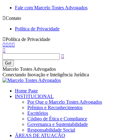
Pular
Fale com Marcelo Tostes Advogados
para
Contato
o
conteúdo
Política de Privacidade
Política de Privacidade
Facebook
YouTube
Linkedin
Instagram
Buscar
page
page
page
page
opens
opens
opens
opens
in
in
in
in
new
new
new
new
Marcelo Tostes Advogados
window
window
window
window
Conectando Inovação e Inteligência Jurídica
Home Page
INSTITUCIONAL
Por Que o Marcelo Tostes Advogados
Prêmios e Reconhecimentos
Escritórios
Código de Ética e Compliance
Governança e Sustentabilidade
Responsabilidade Social
ÁREAS DE ATUAÇÃO